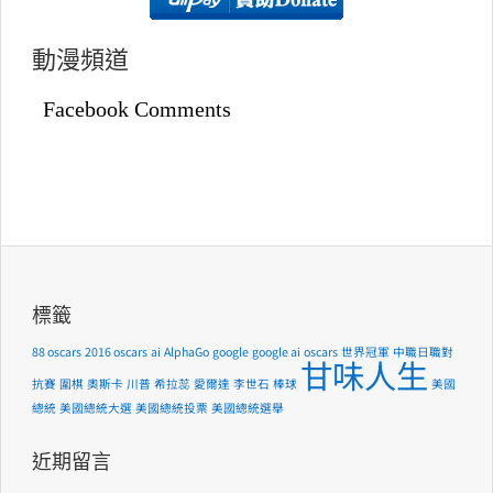
動漫頻道
Facebook Comments
標籤
88 oscars
2016 oscars
ai
AlphaGo
google
google ai
oscars
世界冠軍
中職日職對
甘味人生
抗賽
圍棋
奧斯卡
川普
希拉蕊
愛爾達
李世石
棒球
美國
總統
美國總統大選
美國總統投票
美國總統選舉
近期留言