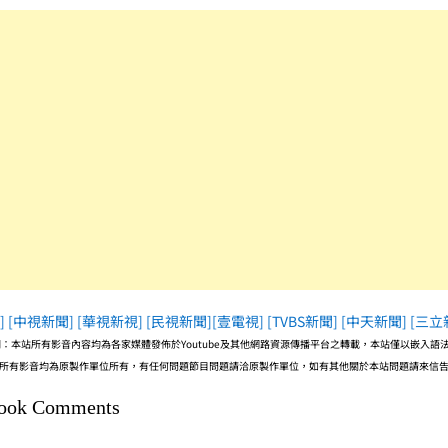
]
[中視新聞]
[華視新視]
[民視新聞]
[壹電視]
[TVBS新聞]
[中天新聞]
[三立
：本站所有影音內容均為各家媒體發佈於Youtube及其他網路資源傳播平台之轉載，本站僅以嵌入
所有影音均為原製作單位所有，有任何問題節目問題請洽原製作單位，如有其他關於本站問題請來信
ook Comments