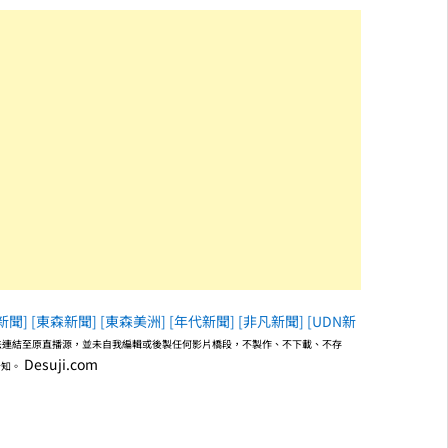
新聞]
[東森新聞]
[東森美洲]
[年代新聞]
[非凡新聞]
[UDN新
語法連結至原直播源，並未自我編輯或後製任何影片橋段，不製作、不下載、不存
Desuji.com
告知。