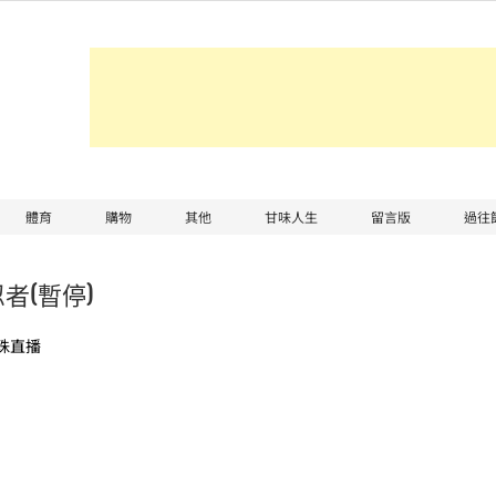
體育
購物
其他
甘味人生
留言版
過往
者(暫停)
珠直播