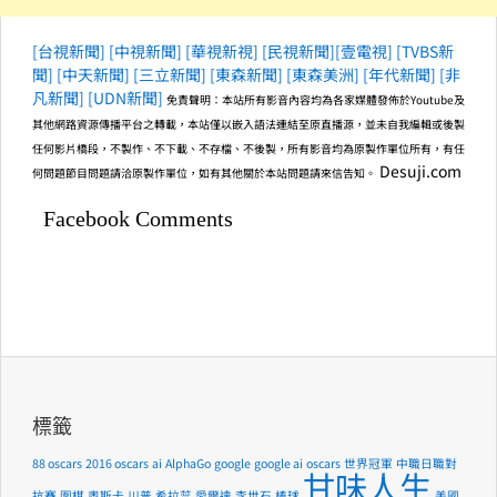
[台視新聞]
[中視新聞]
[華視新視]
[民視新聞]
[壹電視]
[TVBS新
聞]
[中天新聞]
[三立新聞]
[東森新聞]
[東森美洲]
[年代新聞]
[非
凡新聞]
[UDN新聞]
免責聲明：本站所有影音內容均為各家媒體發佈於Youtube及
其他網路資源傳播平台之轉載，本站僅以嵌入語法連結至原直播源，並未自我編輯或後製
任何影片橋段，不製作、不下載、不存檔、不後製，所有影音均為原製作單位所有，有任
Desuji.com
何問題節目問題請洽原製作單位，如有其他關於本站問題請來信告知。
Facebook Comments
標籤
88 oscars
2016 oscars
ai
AlphaGo
google
google ai
oscars
世界冠軍
中職日職對
甘味人生
抗賽
圍棋
奧斯卡
川普
希拉蕊
愛爾達
李世石
棒球
美國