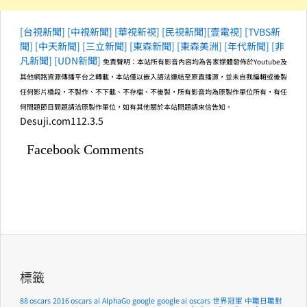
[台視新聞]
[中視新聞]
[華視新視]
[民視新聞]
[壹電視]
[TVBS新
聞]
[中天新聞]
[三立新聞]
[東森新聞]
[東森美洲]
[年代新聞]
[非
凡新聞]
[UDN新聞]
免責聲明：本站所有影音內容均為各家媒體發佈於Youtube及
其他網路資源傳播平台之轉載，本站僅以嵌入語法連結至原直播源，並未自我編輯或後製
任何影片橋段，不製作、不下載、不存檔、不後製，所有影音均為原製作單位所有，有任
何問題節目問題請洽原製作單位，如有其他關於本站問題請來信告知。
Desuji.com112.3.5
Facebook Comments
標籤
88 oscars
2016 oscars
ai
AlphaGo
google
google ai
oscars
世界冠軍
中職日職對