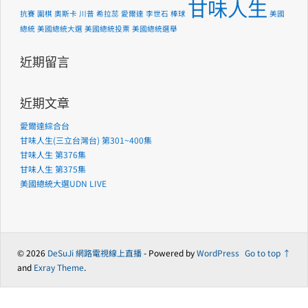
甘味人生
抗賽
圍棋
奧斯卡
川普
希拉蕊
愛爾達
李世石
棒球
美國
總統
美國總統大選
美國總統投票
美國總統選舉
近期留言
近期文章
愛爾達綜合台
甘味人生(三立台灣台) 第301~400集
甘味人生 第376集
甘味人生 第375集
美國總統大選UDN LIVE
© 2026
DeSuJi 網路電視線上直播
- Powered by
WordPress
Go to top ↑
and
Exray Theme
.