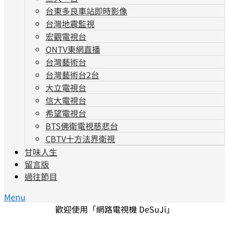
台東多良車站即時影像
台灣地震監視
宏觀電視台
ONTV東網直播
台灣藝術台
台灣藝術台2台
大立電視台
信大電視台
希望電視台
BTS佛衛電視慈悲台
CBTV十方法界衛視
甘味人生
留言版
過往節目
Menu
歡迎使用「網路電視機 DeSuJi」