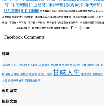
聞]
[中天新聞]
[三立新聞]
[東森新聞]
[東森美洲]
[年代新聞]
[非凡新聞]
[UDN新聞]
免責聲明：本站所有影音內容均為各家媒體發佈於Youtube及
其他網路資源傳播平台之轉載，本站僅以嵌入語法連結至原直播源，並未自我編輯或後製任何影片
橋段，不製作、不下載、不存檔、不後製，所有影音均為原製作單位所有，有任何問題節目問題請
Desuji.com
洽原製作單位，如有其他關於本站問題請來信告知。
Facebook Comments
標籤
88 oscars
2016 oscars
ai
AlphaGo
google
google ai
oscars
世界冠軍
中職日職對抗賽
圍
甘味人生
棋
奧斯卡
川普
希拉蕊
愛爾達
李世石
棒球
美國總統
美國總統
大選
美國總統投票
美國總統選舉
近期留言
近期文章