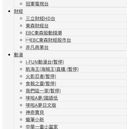
冠軍電視台
財經
三立財經HD台
東森財經台
EBC東森股動錢潮
EBC東森財經股市台
非凡商業台
動漫
i-FUN動漫台(暫停)
航海王(海賊王)直播 (暫停)
火影忍者(暫停)
食戟之靈(暫停)
我們這一家(暫停)
哆啦A夢/國語低
哆啦A夢日文版
神奇寶貝
蠟筆小新
中華一番小當家