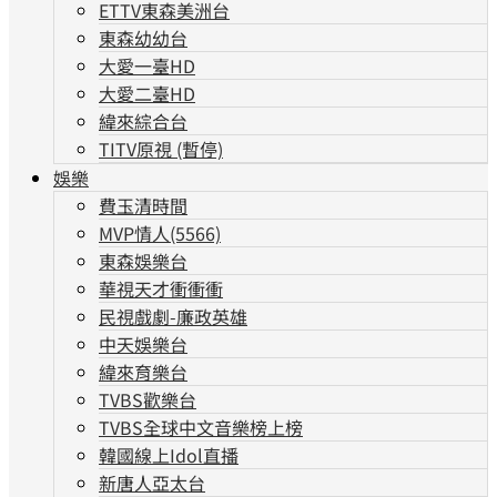
ETTV東森美洲台
東森幼幼台
大愛一臺HD
大愛二臺HD
緯來綜合台
TITV原視 (暫停)
娛樂
費玉清時間
MVP情人(5566)
東森娛樂台
華視天才衝衝衝
民視戲劇-廉政英雄
中天娛樂台
緯來育樂台
TVBS歡樂台
TVBS全球中文音樂榜上榜
韓國線上Idol直播
新唐人亞太台