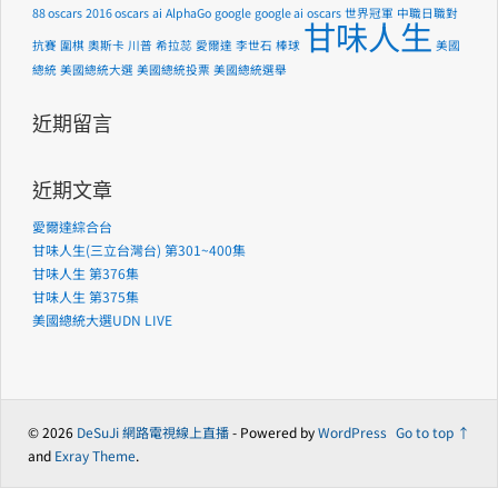
88 oscars
2016 oscars
ai
AlphaGo
google
google ai
oscars
世界冠軍
中職日職對
甘味人生
抗賽
圍棋
奧斯卡
川普
希拉蕊
愛爾達
李世石
棒球
美國
總統
美國總統大選
美國總統投票
美國總統選舉
近期留言
近期文章
愛爾達綜合台
甘味人生(三立台灣台) 第301~400集
甘味人生 第376集
甘味人生 第375集
美國總統大選UDN LIVE
© 2026
DeSuJi 網路電視線上直播
- Powered by
WordPress
Go to top ↑
and
Exray Theme
.