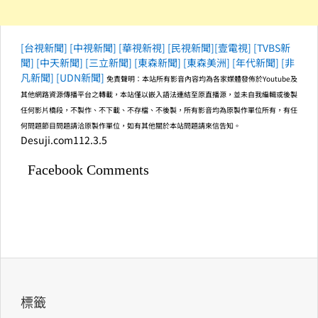
[台視新聞]
[中視新聞]
[華視新視]
[民視新聞]
[壹電視]
[TVBS新
聞]
[中天新聞]
[三立新聞]
[東森新聞]
[東森美洲]
[年代新聞]
[非
凡新聞]
[UDN新聞]
免責聲明：本站所有影音內容均為各家媒體發佈於Youtube及
其他網路資源傳播平台之轉載，本站僅以嵌入語法連結至原直播源，並未自我編輯或後製
任何影片橋段，不製作、不下載、不存檔、不後製，所有影音均為原製作單位所有，有任
何問題節目問題請洽原製作單位，如有其他關於本站問題請來信告知。
Desuji.com112.3.5
Facebook Comments
標籤