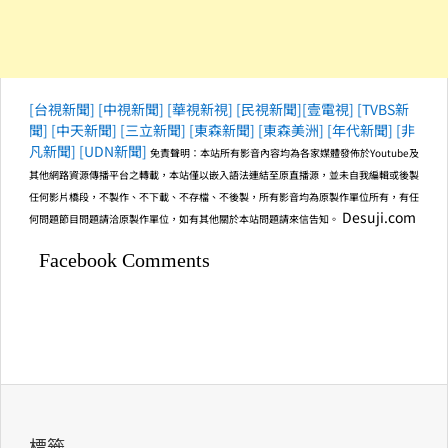
[台視新聞]
[中視新聞]
[華視新視]
[民視新聞]
[壹電視]
[TVBS新
聞]
[中天新聞]
[三立新聞]
[東森新聞]
[東森美洲]
[年代新聞]
[非
凡新聞]
[UDN新聞]
免責聲明：本站所有影音內容均為各家媒體發佈於Youtube及
其他網路資源傳播平台之轉載，本站僅以嵌入語法連結至原直播源，並未自我編輯或後製
任何影片橋段，不製作、不下載、不存檔、不後製，所有影音均為原製作單位所有，有任
Desuji.com
何問題節目問題請洽原製作單位，如有其他關於本站問題請來信告知。
Facebook Comments
標籤