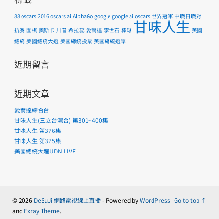
88 oscars
2016 oscars
ai
AlphaGo
google
google ai
oscars
世界冠軍
中職日職對
甘味人生
抗賽
圍棋
奧斯卡
川普
希拉蕊
愛爾達
李世石
棒球
美國
總統
美國總統大選
美國總統投票
美國總統選舉
近期留言
近期文章
愛爾達綜合台
甘味人生(三立台灣台) 第301~400集
甘味人生 第376集
甘味人生 第375集
美國總統大選UDN LIVE
© 2026
DeSuJi 網路電視線上直播
- Powered by
WordPress
Go to top ↑
and
Exray Theme
.