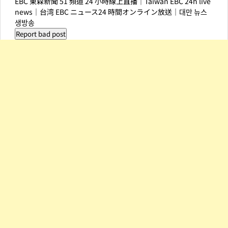
EBC 東森新聞 51 頻道 24 小時線上直播｜Taiwan EBC 24h live
news｜台湾 EBC ニュース24 時間オンライン放送｜대만 뉴스
생방송