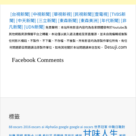
[台視新聞]
[中視新聞]
[華視新視]
[民視新聞]
[壹電視]
[TVBS新
聞]
[中天新聞]
[三立新聞]
[東森新聞]
[東森美洲]
[年代新聞]
[非
凡新聞]
[UDN新聞]
免責聲明：本站所有影音內容均為各家媒體發佈於Youtube及
其他網路資源傳播平台之轉載，本站僅以嵌入語法連結至原直播源，並未自我編輯或後製
任何影片橋段，不製作、不下載、不存檔、不後製，所有影音均為原製作單位所有，有任
Desuji.com
何問題節目問題請洽原製作單位，如有其他關於本站問題請來信告知。
Facebook Comments
標籤
88 oscars
2016 oscars
ai
AlphaGo
google
google ai
oscars
世界冠軍
中職日職對
甘味人生
抗賽
圍棋
奧斯卡
川普
希拉蕊
愛爾達
李世石
棒球
美國