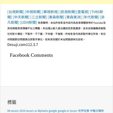
[台視新聞]
[中視新聞]
[華視新視]
[民視新聞]
[壹電視]
[TVBS新
聞]
[中天新聞]
[三立新聞]
[東森新聞]
[東森美洲]
[年代新聞]
[非
凡新聞]
[UDN新聞]
免責聲明：本站所有影音內容均為各家媒體發佈於Youtube及
其他網路資源傳播平台之轉載，本站僅以嵌入語法連結至原直播源，並未自我編輯或後製
任何影片橋段，不製作、不下載、不存檔、不後製，所有影音均為原製作單位所有，有任
何問題節目問題請洽原製作單位，如有其他關於本站問題請來信告知。
Desuji.com112.3.7
Facebook Comments
標籤
88 oscars
2016 oscars
ai
AlphaGo
google
google ai
oscars
世界冠軍
中職日職對