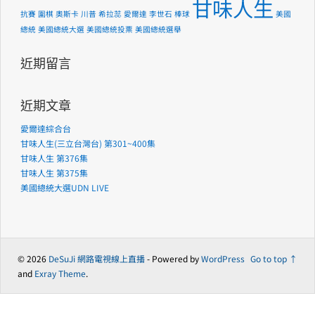
甘味人生
抗賽
圍棋
奧斯卡
川普
希拉蕊
愛爾達
李世石
棒球
美國
總統
美國總統大選
美國總統投票
美國總統選舉
近期留言
近期文章
愛爾達綜合台
甘味人生(三立台灣台) 第301~400集
甘味人生 第376集
甘味人生 第375集
美國總統大選UDN LIVE
© 2026
DeSuJi 網路電視線上直播
- Powered by
WordPress
Go to top ↑
and
Exray Theme
.