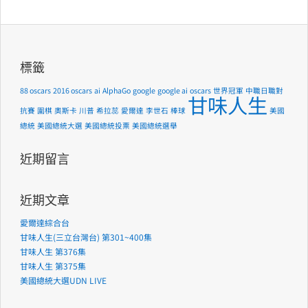
標籤
88 oscars
2016 oscars
ai
AlphaGo
google
google ai
oscars
世界冠軍
中職日職對
甘味人生
抗賽
圍棋
奧斯卡
川普
希拉蕊
愛爾達
李世石
棒球
美國
總統
美國總統大選
美國總統投票
美國總統選舉
近期留言
近期文章
愛爾達綜合台
甘味人生(三立台灣台) 第301~400集
甘味人生 第376集
甘味人生 第375集
美國總統大選UDN LIVE