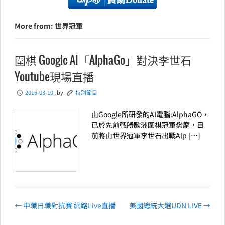
More from: 世界冠軍
圍棋 Google AI「AlphaGo」對決李世石
Youtube現場直播
2016-03-10
, by
特別節目
P
K
由Google所研發的AI電腦:AlphaGO，
已於先前戰勝歐洲圍棋冠軍樊麾，目
前將由世界冠軍李世石出戰Alp […]
←
中職日職對抗賽 網路Live直播
美國總統大選UDN LIVE
→