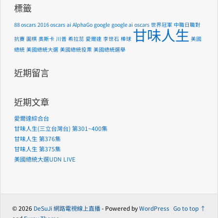
標籤
88 oscars
2016 oscars
ai
AlphaGo
google
google ai
oscars
世界冠軍
中職日職對
甘味人生
抗賽
圍棋
奧斯卡
川普
希拉蕊
愛爾達
李世石
棒球
美國
總統
美國總統大選
美國總統投票
美國總統選舉
近期留言
近期文章
愛爾達綜合台
甘味人生(三立台灣台) 第301~400集
甘味人生 第376集
甘味人生 第375集
美國總統大選UDN LIVE
© 2026
DeSuJi 網路電視線上直播
- Powered by
WordPress
Go to top ↑